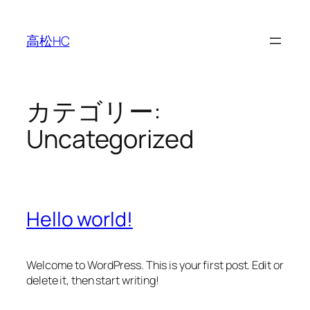
内
容
高松HC
を
ス
キ
ッ
カテゴリー:
プ
Uncategorized
Hello world!
Welcome to WordPress. This is your first post. Edit or
delete it, then start writing!